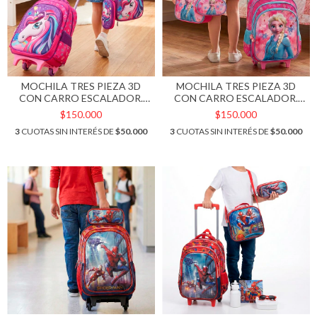
MOCHILA TRES PIEZA 3D
MOCHILA TRES PIEZA 3D
CON CARRO ESCALADOR.
CON CARRO ESCALADOR.
ART M63-1
ART M63-5
$150.000
$150.000
3
CUOTAS SIN INTERÉS DE
$50.000
3
CUOTAS SIN INTERÉS DE
$50.000