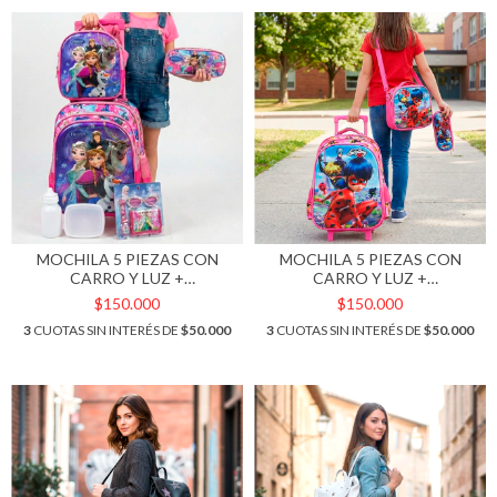
MOCHILA 5 PIEZAS CON
MOCHILA 5 PIEZAS CON
CARRO Y LUZ +
CARRO Y LUZ +
ACCESORIOS. ART M62-2
ACCESORIOS. ART M62-4
$150.000
$150.000
3
CUOTAS SIN INTERÉS DE
$50.000
3
CUOTAS SIN INTERÉS DE
$50.000