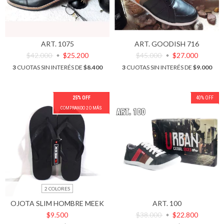
ART. 1075
ART. GOODISH 716
$42.000
$25.200
$45.000
$27.000
3
CUOTAS SIN INTERÉS DE
$8.400
3
CUOTAS SIN INTERÉS DE
$9.000
25% OFF
40
%
OFF
COMPRANDO 2 O MÁS
2 COLORES
OJOTA SLIM HOMBRE MEEK
ART. 100
$9.500
$38.000
$22.800