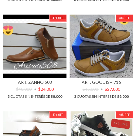
40
%
OFF
40
%
OFF
ART. ZANHO 508
ART. GOODISH 716
$40.000
$24.000
$45.000
$27.000
3
CUOTAS SIN INTERÉS DE
$8.000
3
CUOTAS SIN INTERÉS DE
$9.000
40
%
OFF
40
%
OFF