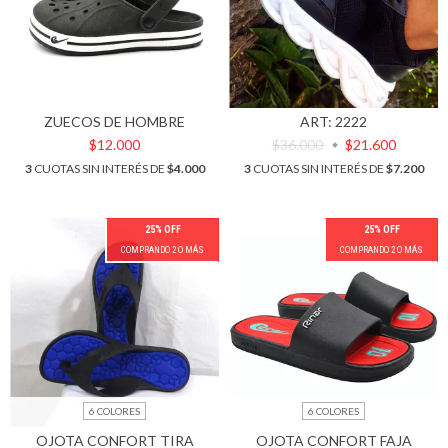
ZUECOS DE HOMBRE
ART: 2222
$12.000
$36.000
$21.600
3
CUOTAS SIN INTERÉS DE
$4.000
3
CUOTAS SIN INTERÉS DE
$7.200
25% OFF
25% OFF
COMPRANDO 2 O MÁS
COMPRANDO 2 O MÁS
6 COLORES
6 COLORES
OJOTA CONFORT TIRA
OJOTA CONFORT FAJA