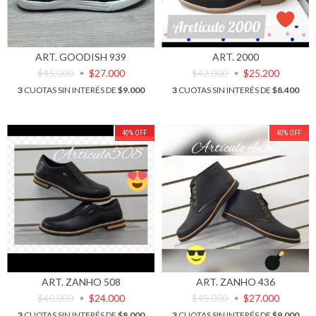
ART. GOODISH 939
ART. 2000
$45.000
$27.000
$42.000
$25.200
3
CUOTAS SIN INTERÉS DE
$9.000
3
CUOTAS SIN INTERÉS DE
$8.400
40
%
OFF
40
%
OFF
ART. ZANHO 508
ART. ZANHO 436
$40.000
$24.000
$45.000
$27.000
3
CUOTAS SIN INTERÉS DE
$8.000
3
CUOTAS SIN INTERÉS DE
$9.000