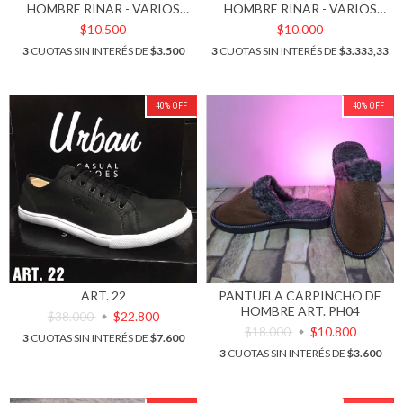
HOMBRE RINAR - VARIOS
HOMBRE RINAR - VARIOS
COLORES
COLORES
$10.500
$10.000
3
CUOTAS SIN INTERÉS DE
$3.500
3
CUOTAS SIN INTERÉS DE
$3.333,33
40
%
OFF
40
%
OFF
ART. 22
PANTUFLA CARPINCHO DE
HOMBRE ART. PH04
$38.000
$22.800
$18.000
$10.800
3
CUOTAS SIN INTERÉS DE
$7.600
3
CUOTAS SIN INTERÉS DE
$3.600