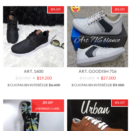
40
%
OFF
40
%
OFF
ART. 1600
ART. GOODISH 716
$32.000
$19.200
$45.000
$27.000
3
CUOTAS SIN INTERÉS DE
$6.400
3
CUOTAS SIN INTERÉS DE
$9.000
25% OFF
40
%
OFF
COMPRANDO 2 O MÁS