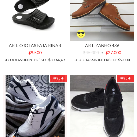
ART. OJOTAS FAJA RINAR
ART. ZANHO 436
$9.500
$45.000
$27.000
3
CUOTAS SIN INTERÉS DE
$3.166,67
3
CUOTAS SIN INTERÉS DE
$9.000
40
%
OFF
40
%
OFF