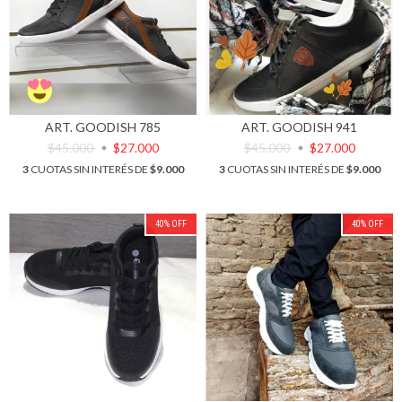
ART. GOODISH 785
ART. GOODISH 941
$45.000
$27.000
$45.000
$27.000
3
CUOTAS SIN INTERÉS DE
$9.000
3
CUOTAS SIN INTERÉS DE
$9.000
40
%
OFF
40
%
OFF