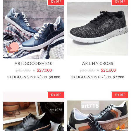
40
%
OFF
40
%
OFF
ART. GOODISH 810
ART. FLY CROSS
$45.000
$27.000
$36.000
$21.600
3
CUOTAS SIN INTERÉS DE
$9.000
3
CUOTAS SIN INTERÉS DE
$7.200
40
%
OFF
40
%
OFF