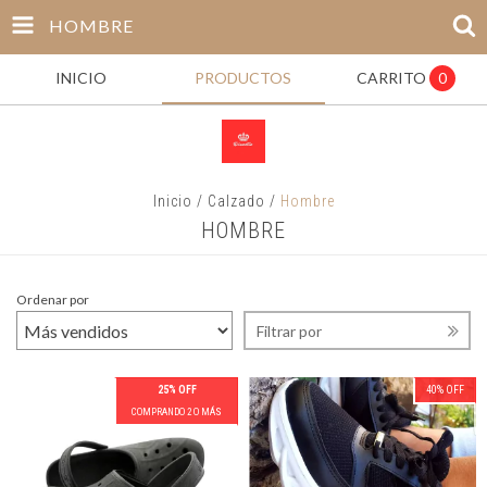
HOMBRE
INICIO
PRODUCTOS
CARRITO
0
Inicio
/
Calzado
/
Hombre
HOMBRE
Ordenar por
Filtrar por
25% OFF
40
%
OFF
COMPRANDO 2 O MÁS