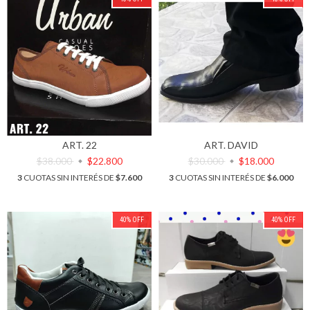
ART. 22
ART. DAVID
$38.000
$22.800
$30.000
$18.000
3
CUOTAS SIN INTERÉS DE
$7.600
3
CUOTAS SIN INTERÉS DE
$6.000
40
%
OFF
40
%
OFF