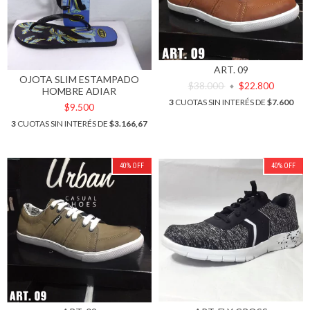
ART. 09
OJOTA SLIM ESTAMPADO
$38.000
$22.800
HOMBRE ADIAR
3
CUOTAS SIN INTERÉS DE
$7.600
$9.500
3
CUOTAS SIN INTERÉS DE
$3.166,67
40
%
OFF
40
%
OFF