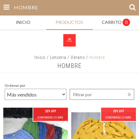
HOMBRE
INICIO
PRODUCTOS
CARRITO
0
Inicio
/
Lenceria
/
Verano
/
Hombre
HOMBRE
Ordenar por
Filtrar por
25% OFF
25% OFF
COMPRANDO 2 O MÁS
COMPRANDO 2 O MÁS